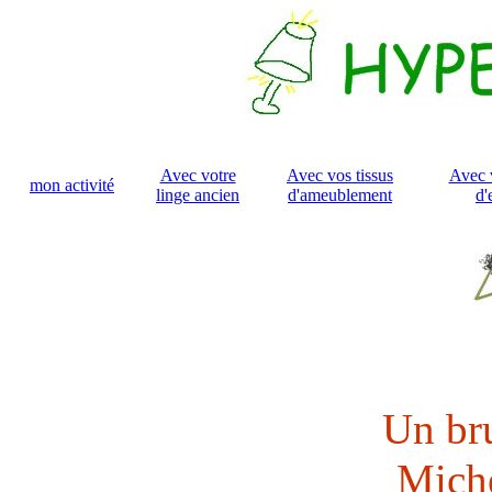
Avec votre
Avec vos tissus
Avec 
mon activité
linge ancien
d'ameublement
d'
Un bru
Michè